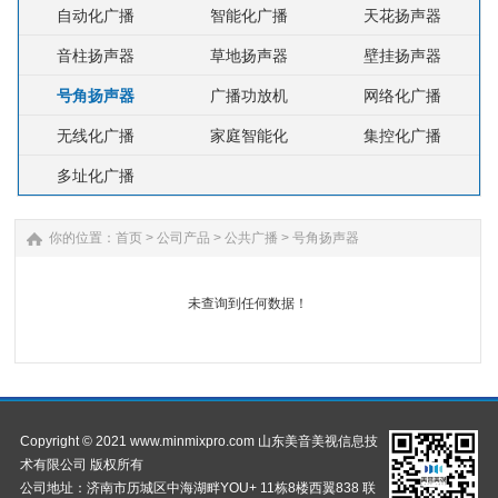
自动化广播
智能化广播
天花扬声器
音柱扬声器
草地扬声器
壁挂扬声器
号角扬声器
广播功放机
网络化广播
无线化广播
家庭智能化
集控化广播
多址化广播
1
你的位置：
首页
>
公司产品
>
公共广播
>
号角扬声器
未查询到任何数据！
Copyright © 2021 www.minmixpro.com 山东美音美视信息技
术有限公司 版权所有
公司地址：济南市历城区中海湖畔YOU+ 11栋8楼西翼838 联