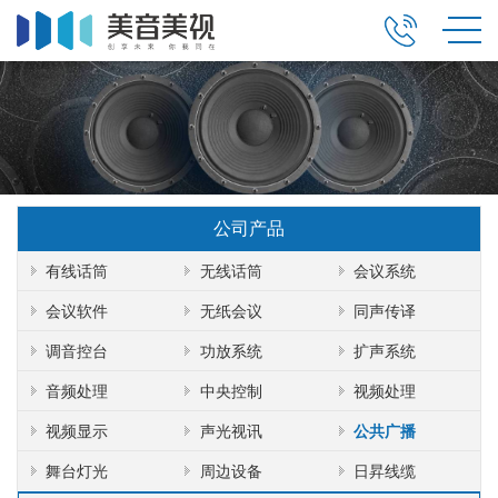
公司产品
有线话筒
无线话筒
会议系统
会议软件
无纸会议
同声传译
调音控台
功放系统
扩声系统
音频处理
中央控制
视频处理
视频显示
声光视讯
公共广播
舞台灯光
周边设备
日昇线缆